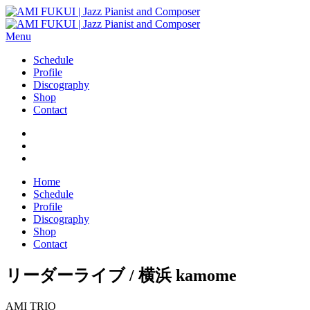
Menu
Schedule
Profile
Discography
Shop
Contact
Home
Schedule
Profile
Discography
Shop
Contact
リーダーライブ / 横浜 kamome
AMI
TRIO